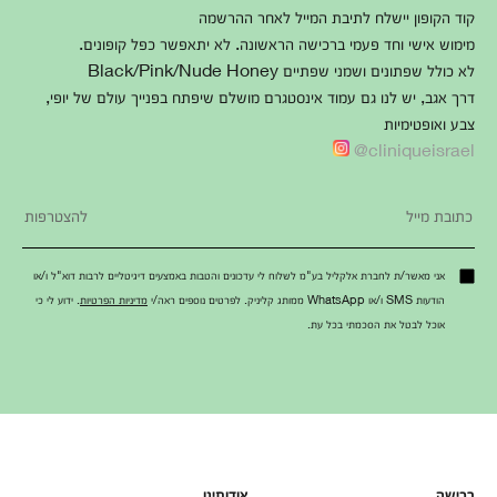
קוד הקופון יישלח לתיבת המייל לאחר ההרשמה
מימוש אישי וחד פעמי ברכישה הראשונה. לא יתאפשר כפל קופונים.
לא כולל שפתונים ושמני שפתיים Black/Pink/Nude Honey
דרך אגב, יש לנו גם עמוד אינסטגרם מושלם שיפתח בפנייך עולם של יופי,
צבע ואופטימיות
cliniqueisrael@
אני מאשר/ת לחברת אלקליל בע"מ לשלוח לי עדכונים והטבות באמצעים דיגיטליים לרבות דוא"ל ו/או
הודעות SMS ו/או WhatsApp ממותג קליניק. לפרטים נוספים ראה/י
מדיניות הפרטיות
. ידוע לי כי
אוכל לבטל את הסכמתי בכל עת.
רכישה
אודותינו