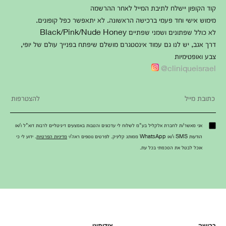
קוד הקופון יישלח לתיבת המייל לאחר ההרשמה
מימוש אישי וחד פעמי ברכישה הראשונה. לא יתאפשר כפל קופונים.
לא כולל שפתונים ושמני שפתיים Black/Pink/Nude Honey
דרך אגב, יש לנו גם עמוד אינסטגרם מושלם שיפתח בפנייך עולם של יופי,
צבע ואופטימיות
cliniqueisrael@
אני מאשר/ת לחברת אלקליל בע"מ לשלוח לי עדכונים והטבות באמצעים דיגיטליים לרבות דוא"ל ו/או
הודעות SMS ו/או WhatsApp ממותג קליניק. לפרטים נוספים ראה/י
מדיניות הפרטיות
. ידוע לי כי
אוכל לבטל את הסכמתי בכל עת.