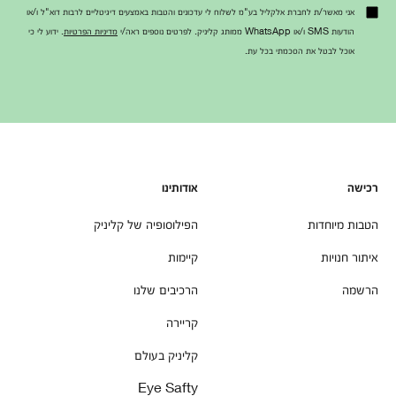
אני מאשר/ת לחברת אלקליל בע"מ לשלוח לי עדכונים והטבות באמצעים דיגיטליים לרבות דוא"ל ו/או
הודעות SMS ו/או WhatsApp ממותג קליניק. לפרטים נוספים ראה/י
מדיניות הפרטיות
. ידוע לי כי
אוכל לבטל את הסכמתי בכל עת.
רכישה
אודותינו
הטבות מיוחדות
הפילוסופיה של קליניק
איתור חנויות
קיימות
הרשמה
הרכיבים שלנו
קריירה
קליניק בעולם
Eye Safty