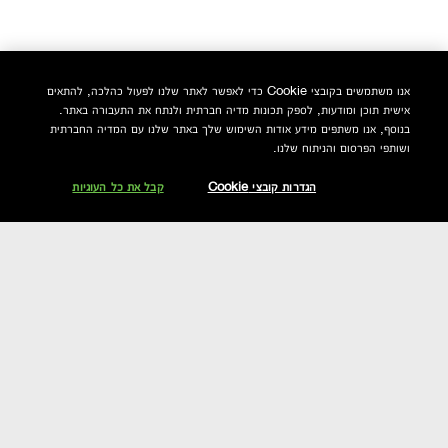
אנו משתמשים בקובצי Cookie כדי לאפשר לאתר שלנו לפעול כהלכה, להתאים
אישית תוכן ומודעות, לספק תכונות מדיה חברתית ולנתח את התעבורה באתר.
בנוסף, אנו משתפים מידע אודות השימוש שלך באתר שלנו עם המדיה החברתית
ושותפי הפרסום והניתוח שלנו.
הגדרות קובצי Cookie
קבל את כל העוגיות
בני את שגרת ™Moisture Surge
שלך
01. סרום