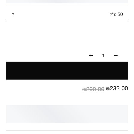
50 מ"ל
1
₪232.00
₪290.00