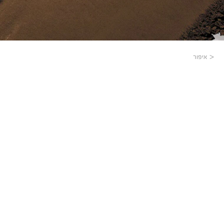
איפור