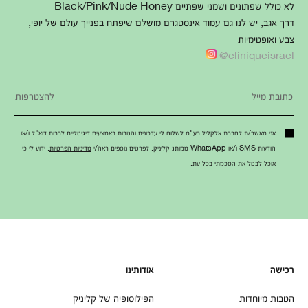
לא כולל שפתונים ושמני שפתיים Black/Pink/Nude Honey
דרך אגב, יש לנו גם עמוד אינסטגרם מושלם שיפתח בפנייך עולם של יופי,
צבע ואופטימיות
cliniqueisrael@
אני מאשר/ת לחברת אלקליל בע"מ לשלוח לי עדכונים והטבות באמצעים דיגיטליים לרבות דוא"ל ו/או
הודעות SMS ו/או WhatsApp ממותג קליניק. לפרטים נוספים ראה/י
מדיניות הפרטיות
. ידוע לי כי
אוכל לבטל את הסכמתי בכל עת.
רכישה
אודותינו
הטבות מיוחדות
הפילוסופיה של קליניק