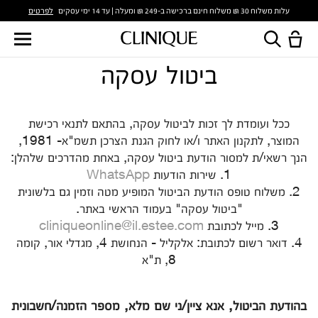
לפרטים
עלות משלוח 30 ₪ משלוח חינם ברכישה ב-249 ₪ ומעלה | עד 14 ימי עסקים
ביטול עסקה
ככל ועומדת לך זכות לביטול עסקה, בהתאם לתנאי רכישת
המוצר, לתקנון האתר ו/או לחוק הגנת הצרכן תשמ"א- 1981,
הנך רשאי/ת למסור הודעת ביטול עסקה, באחת מהדרכים שלהלן:
1. שירות הודעות
WhatsApp
2. משלוח טופס הודעת הביטול המופיע מטה וזמין גם בלשונית
"ביטול עסקה" בעמוד הראשי באתר.
3. מייל לכתובת
cliniqueonline@il.estee.com
4. דואר רשום לכתובת: אלקליל - הנחושת 4, מגדלי אור, קומה
8, ת"א
בהודעת הביטול, אנא ציין/ני שם מלא, מספר הזמנה/חשבונית