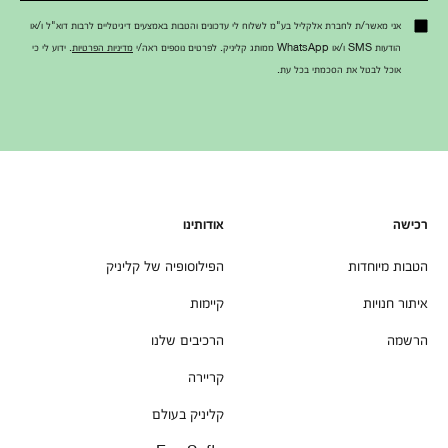
אני מאשר/ת לחברת אלקליל בע"מ לשלוח לי עדכונים והטבות באמצעים דיגיטליים לרבות דוא"ל ו/או
הודעות SMS ו/או WhatsApp ממותג קליניק. לפרטים נוספים ראה/י
מדיניות הפרטיות
. ידוע לי כי
אוכל לבטל את הסכמתי בכל עת.
רכישה
אודותינו
הטבות מיוחדות
הפילוסופיה של קליניק
איתור חנויות
קיימות
הרשמה
הרכיבים שלנו
קריירה
קליניק בעולם