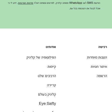
הודעות SMS ו/או WhatsApp ממותג קליניק. לפרטים נוספים ראה/י
מדיניות הפרטיות
. ידוע לי כי
אוכל לבטל את הסכמתי בכל עת.
רכישה
אודותינו
הטבות מיוחדות
הפילוסופיה של קליניק
איתור חנויות
קיימות
הרשמה
הרכיבים שלנו
קריירה
קליניק בעולם
Eye Safty