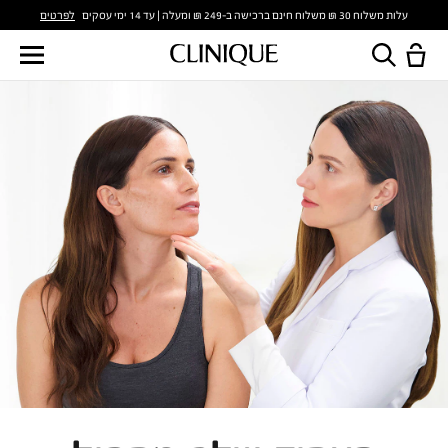
לפרטים
עלות משלוח 30 ₪ משלוח חינם ברכישה ב-249 ₪ ומעלה | עד 14 ימי עסקים