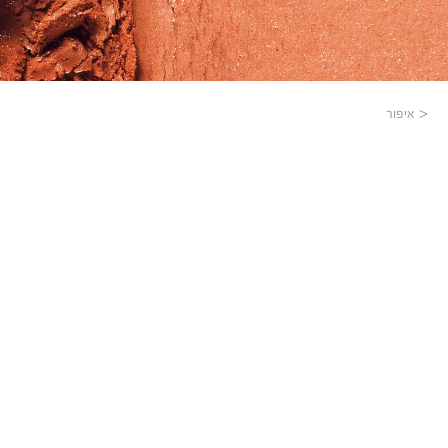
איפור