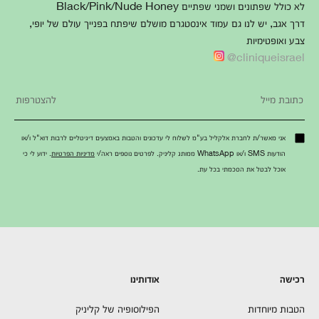
לא כולל שפתונים ושמני שפתיים Black/Pink/Nude Honey
דרך אגב, יש לנו גם עמוד אינסטגרם מושלם שיפתח בפנייך עולם של יופי,
צבע ואופטימיות
cliniqueisrael@
אני מאשר/ת לחברת אלקליל בע"מ לשלוח לי עדכונים והטבות באמצעים דיגיטליים לרבות דוא"ל ו/או
הודעות SMS ו/או WhatsApp ממותג קליניק. לפרטים נוספים ראה/י
מדיניות הפרטיות
. ידוע לי כי
אוכל לבטל את הסכמתי בכל עת.
רכישה
אודותינו
הטבות מיוחדות
הפילוסופיה של קליניק