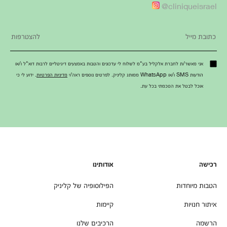
cliniqueisrael@
אני מאשר/ת לחברת אלקליל בע"מ לשלוח לי עדכונים והטבות באמצעים דיגיטליים לרבות דוא"ל ו/או
הודעות SMS ו/או WhatsApp ממותג קליניק. לפרטים נוספים ראה/י
מדיניות הפרטיות
. ידוע לי כי
אוכל לבטל את הסכמתי בכל עת.
רכישה
אודותינו
הטבות מיוחדות
הפילוסופיה של קליניק
איתור חנויות
קיימות
הרשמה
הרכיבים שלנו