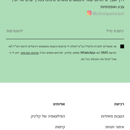
צבע ואופטימיות
cliniqueisrael@
אני מאשר/ת לחברת אלקליל בע"מ לשלוח לי עדכונים והטבות באמצעים דיגיטליים לרבות דוא"ל ו/או
הודעות SMS ו/או WhatsApp ממותג קליניק. לפרטים נוספים ראה/י
מדיניות הפרטיות
. ידוע לי כי
אוכל לבטל את הסכמתי בכל עת.
רכישה
אודותינו
הטבות מיוחדות
הפילוסופיה של קליניק
איתור חנויות
קיימות