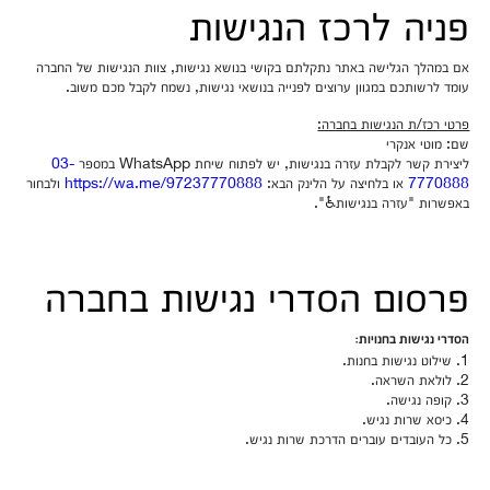
פניה לרכז הנגישות
אם במהלך הגלישה באתר נתקלתם בקושי בנושא נגישות, צוות הנגישות של החברה
עומד לרשותכם במגוון ערוצים לפנייה בנושאי נגישות, נשמח לקבל מכם משוב.
פרטי רכז/ת הנגישות בחברה:
שם: מוטי אנקרי
ליצירת קשר לקבלת עזרה בנגישות, יש לפתוח שיחת WhatsApp במספר
03-
7770888
או בלחיצה על הלינק הבא:
https://wa.me/97237770888
ולבחור
באפשרות "עזרה בנגישות♿".
פרסום הסדרי נגישות בחברה
הסדרי נגישות בחנויות:
1. שילוט נגישות בחנות.
2. לולאת השראה.
3. קופה נגישה.
4. כיסא שרות נגיש.
5. כל העובדים עוברים הדרכת שרות נגיש.