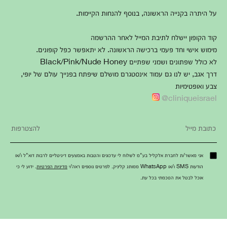
על היתרה בקנייה הראשונה, בנוסף להנחות הקיימות.
קוד הקופון יישלח לתיבת המייל לאחר ההרשמה
מימוש אישי וחד פעמי ברכישה הראשונה. לא יתאפשר כפל קופונים.
לא כולל שפתונים ושמני שפתיים Black/Pink/Nude Honey
דרך אגב, יש לנו גם עמוד אינסטגרם מושלם שיפתח בפנייך עולם של יופי,
צבע ואופטימיות
cliniqueisrael@
אני מאשר/ת לחברת אלקליל בע"מ לשלוח לי עדכונים והטבות באמצעים דיגיטליים לרבות דוא"ל ו/או
הודעות SMS ו/או WhatsApp ממותג קליניק. לפרטים נוספים ראה/י
מדיניות הפרטיות
. ידוע לי כי
אוכל לבטל את הסכמתי בכל עת.