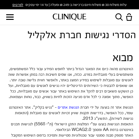
לפרטים
עלות משלוח 30 ₪ משלוח חינם ברכישה ב-249 ₪ ומעלה | עד 14 ימי עסקים
הסדרי נגישות חברת אלקליל
מבוא
האינטרנט מהווה כיום את המאגר הגדול ביותר לחופש המידע עבור כלל המשתמשים,
ומשתמשים בעלי מוגבלויות בפרט. ככזה, אנו שמים חשיבות רבה במתן אפשרות שווה
לאנשים עם מוגבלות לשימוש במידע המוצג באתר, ולאפשר חווית גלישה טובה יותר.
אנו שואפים להבטיח כי השירותים הדיגיטליים יהיו נגישים לאנשים עם מוגבלויות, ועל
כן הושקעו משאבים רבים להקל את השימוש באתר עבור אנשים עם מוגבלויות, ככל
האפשר, מתוך אמונה כי לכל אדם מגיעה הזכות לחיות בשוויון, כבוד, נוחות ועצמאות.
הנגשת אתר זה בוצעה על ידי חברת
הנגשת אתרים
- "נגיש בקליק". אתר האינטרנט
עומד, ככל האפשר, בדרישות תקנות שוויון זכויות לאנשים עם מוגבלות (התאמות
נגישות לשירות), התשע"ג 2013.
התאמות הנגישות בוצעו עפ"י המלצות התקן הישראלי (ת"י 5568) לנגישות תכנים
באינטרנט ברמת AA ומסמך WCAG2.0 הבינלאומי.
האתר מספק מבנה סמנטי עבור טכנולוגיות מסייעות ותמיכה בדפוס השימוש המקובל