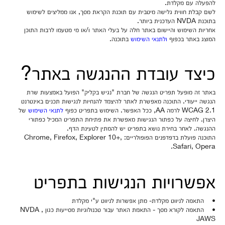
להפעלה עם מקלדת.
לשם קבלת חווית גלישה מיטבית עם תוכנת הקראת מסך, אנו ממליצים לשימוש
בתוכנת NVDA העדכנית ביותר.
אחריות השימוש והיישום באתר חלה על בעלי האתר ו/או מי מטעמו לרבות התוכן
המוצג באתר בכפוף
ולתנאי השימוש
בתוכנה.
כיצד עובדת ההנגשה באתר?
באתר זה מופעל תפריט הנגשה של חברת "נגיש בקליק" הפועל באמצעות שרת
הנגשה ייעודי. התוכנה מאפשרת לאתר להיצמד להנחיות לנגישות תכנים באינטרנט
WCAG 2.1 לרמה AA, ככל האפשר. השימוש בתפריט כפוף
לתנאי השימוש
של
היצרן. לחיצה על כפתור הנגישות מאפשרת את פתיחת התפריט המכיל כפתורי
ההנגשה. לאחר בחירת נושא בתפריט יש להמתין לטעינת הדף.
התוכנה פועלת בדפדפנים הפופולריים: Chrome, Firefox, Explorer 10+,
Safari, Opera.
אפשרויות הנגישות בתפריט
• התאמה לניווט מקלדת- מתן אפשרות לניווט ע"י מקלדת
• התאמה לקורא מסך - התאמת האתר עבור טכנולוגיות מסייעות כגון NVDA ,
JAWS