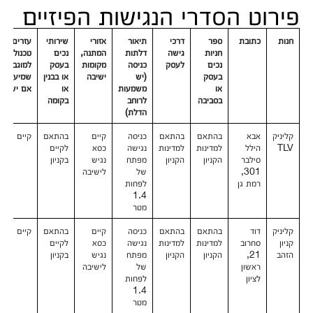
פירוט הסדרי הנגישות הפיזיים
חנות
כתובת
ספר
דרכי
תיאור
אזורי
שירותי
עזרים
חניות
גישה
דלתות
המתנה,
נכים
טכנולוגיים
נכים
לעסק
כניסה
מקומות
בעסק
למוגבלויות
בעסק
(יש
ישיבה
או בבנין
שמיעה,
או
משמעות
או
אם יש
בסביבה
לרוחב
בקומה
הדלת)
קליניק
אבא
בהתאם
בהתאם
כניסה
קיים
בהתאם
קיים
TLV
הילל
למדינות
למדינות
נגישה
כסא
לקיים
סילבר
הקניון
הקניון
מפתח
נגיש
בקניון
301,
של
לישיבה
רמת גן
לפחות
1.4
מטר
קליניק
דוד
בהתאם
בהתאם
כניסה
קיים
בהתאם
קיים
קניון
סחרוב
למדינות
למדינות
נגישה
כסא
לקיים
הזהב
21,
הקניון
הקניון
מפתח
נגיש
בקניון
ראשון
של
לישיבה
לציון
לפחות
1.4
מטר