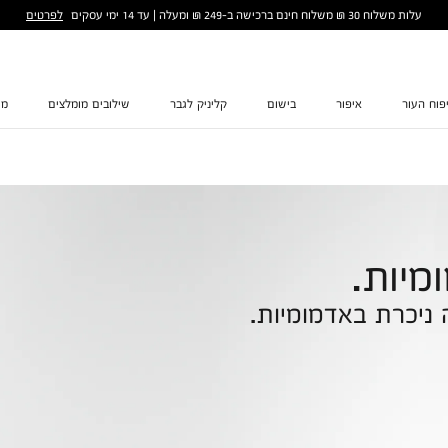
לפרטים
עלות משלוח 30 ₪ משלוח חינם ברכישה ב-249 ₪ ומעלה | עד 14 ימי עסקים
פוח העור
איפור
בישום
קליניק לגבר
שילובים מומלצים
מת
מיות.
ניכרת באדמומיות.