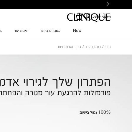
Ski
t
mai
היכנסי לחשבון
conten
New
הנמכרים ביותר
דאגות עור
טי
בית
דאגות עור
גירוי ואדמומיות
הפתרון שלך לגירוי אדמו
פורמולות להרגעת עור מגורה והפחתה 
100% נטול בישום.