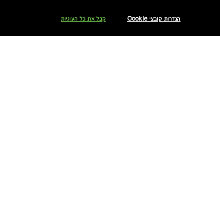
הגדרות קובצי Cookie
קבל את כל העוגיות
אני מאשר/ת לחברת אלקליל בע"מ לשלוח לי עדכונים והטבות באמצעים דיגיטליים לרבות דוא"ל ו/או הודעות SMS ו/או WhatsApp ממותג קליניק.
אוכל לבטל את הסכמתי בכל עת.