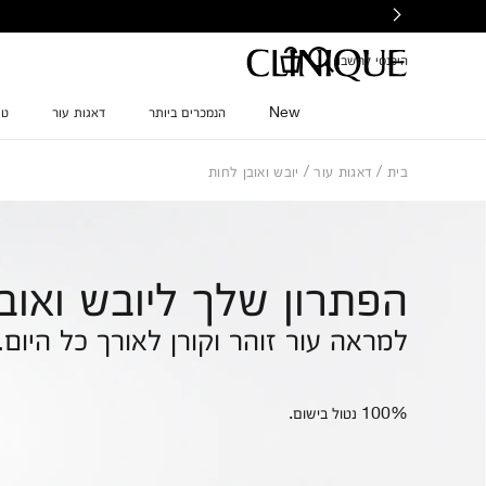
Ski
t
mai
היכנסי לחשבון
conten
New
הנמכרים ביותר
דאגות עור
טי
בית
דאגות עור
יובש ואובן לחות
הפתרון שלך ליובש ואוב
למראה עור זוהר וקורן לאורך כל היום.
100% נטול בישום.