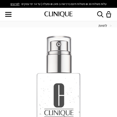
לפרטים
עלות משלוח 30 ₪ משלוח חינם ברכישה ב-249 ₪ ומעלה | עד 14 ימי עסקים
לחויות