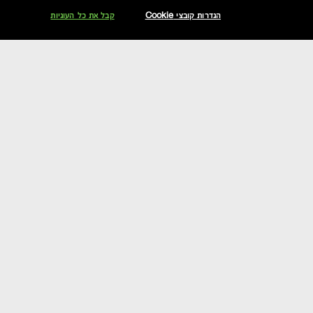
הגדרות קובצי Cookie
קבל את כל העוגיות
דירוג וחוות דעת
שאלות תשובות
הצטרפי אלינו וקבלי 10% הנחה
אקסטרה