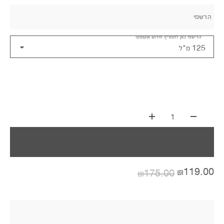
הרשמי
הרישמי כאן לתמריץ חידוש אוטומטי
125 מ"ל
1
₪119.00
₪175.00