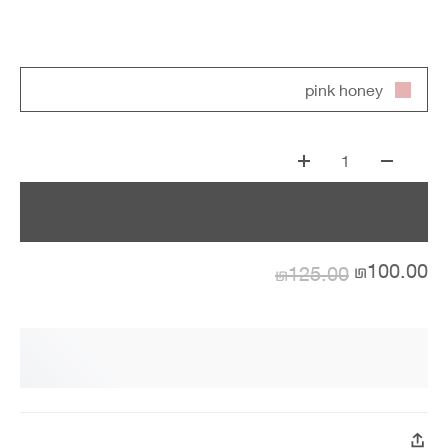
pink honey
1
₪100.00
₪125.00