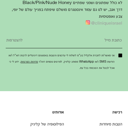
לא כולל שפתונים ושמני שפתיים Black/Pink/Nude Honey
דרך אגב, יש לנו גם עמוד אינסטגרם מושלם שיפתח בפנייך עולם של יופי,
צבע ואופטימיות
cliniqueisrael@
אני מאשר/ת לחברת אלקליל בע"מ לשלוח לי עדכונים והטבות באמצעים דיגיטליים לרבות דוא"ל ו/או
הודעות SMS ו/או WhatsApp ממותג קליניק. לפרטים נוספים ראה/י
מדיניות הפרטיות
. ידוע לי כי
אוכל לבטל את הסכמתי בכל עת.
רכישה
אודותינו
הטבות מיוחדות
הפילוסופיה של קליניק