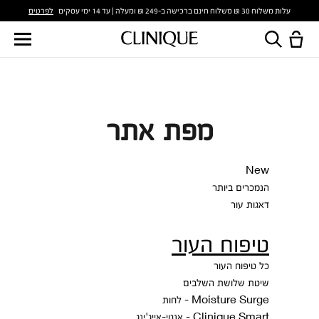
לפרטים
עלות משלוח 30 ₪ משלוח חינם ברכישה ב-249 ₪ ומעלה | עד 14 ימי עסקים
מפת אתר
New
הנמכרים ביותר
דאגות עור
טיפוח העור
כל טיפוח העור
שיטת שלושת השלבים
Moisture Surge - לחות
Clinique Smart - אנטי-אייג'ינג