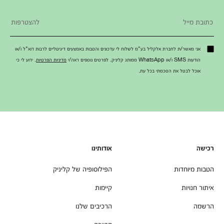
אני מאשר/ת לחברת אלקליל בע"מ לשלוח לי עדכונים והטבות באמצעים דיגיטליים לרבות דוא"ל ו/או
הודעות SMS ו/או WhatsApp ממותג קליניק. לפרטים נוספים ראה/י
מדיניות הפרטיות
. ידוע לי כי
אוכל לבטל את הסכמתי בכל עת.
רכישה
אודותינו
הטבות מיוחדות
הפילוסופיה של קליניק
איתור חנויות
קיימות
הרשמה
הרכיבים שלנו
קריירה