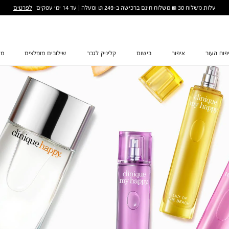
לפרטים
עלות משלוח 30 ₪ משלוח חינם ברכישה ב-249 ₪ ומעלה | עד 14 ימי עסקים
פוח העור
איפור
בישום
קליניק לגבר
שילובים מומלצים
מת