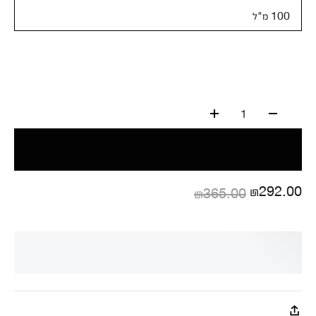
100 מ"ל
1
₪292.00
₪365.00