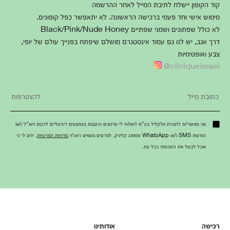
קוד הקופון יישלח לתיבת המייל לאחר ההרשמה
מימוש אישי וחד פעמי ברכישה הראשונה. לא יתאפשר כפל קופונים.
לא כולל שפתונים ושמני שפתיים Black/Pink/Nude Honey
דרך אגב, יש לנו גם עמוד אינסטגרם מושלם שיפתח בפנייך עולם של יופי,
צבע ואופטימיות
cliniqueisrael@
אני מאשר/ת לחברת אלקליל בע"מ לשלוח לי עדכונים והטבות באמצעים דיגיטליים לרבות דוא"ל ו/או
הודעות SMS ו/או WhatsApp ממותג קליניק. לפרטים נוספים ראה/י
מדיניות הפרטיות
. ידוע לי כי
אוכל לבטל את הסכמתי בכל עת.
רכישה
אודותינו