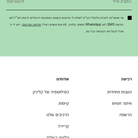
אני מאשר/ת לחברת אלקליל בע"מ לשלוח לי עדכונים והטבות באמצעים דיגיטליים לרבות דוא"ל ו/או
הודעות SMS ו/או WhatsApp ממותג קליניק. לפרטים נוספים ראה/י
מדיניות הפרטיות
. ידוע לי כי
אוכל לבטל את הסכמתי בכל עת.
רכישה
אודותינו
הטבות מיוחדות
הפילוסופיה של קליניק
איתור חנויות
קיימות
הרשמה
הרכיבים שלנו
קריירה
קליניק בעולם