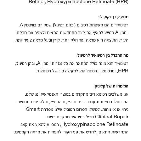
Retinol, Hydroxypinacolone Retinoate (HPR)
מדוע עורך זקוק לו:
רטינואידים הם משפחת רכיבים (ובהם רטינול) שמקורם בוויטמין A.
ויטמין A מסייע להאיץ את קצב התחדשות התאים ולשפר את מרקם
העור. התוצאה היא מראה עור חלק יותר, קורן ובעל מראה צעיר יותר.
מה ההבדל בין רטינואיד לרטינול:
רטינואיד הוא מונח כולל המתאר את כל נגזרות ויטמין A, ובהן רטינול,
HPR, וטרטינואין. רטינול הוא למעשה סוג של רטינואיד.
המומחיות של קליניק:
אנו משלבים רטינואידים מתקדמים במוצרי האנטי־אייג'ינג שלנו.
הפורמולות מאוזנות עם רכיבים מרגיעים המסייעים להפחית תחושת
גירוי או אי נוחות. למשל, הסרום המוביל שלנו מסדרת Smart
Clinical Repair מכיל רטינואיד מתקדם בשם
Hydroxypinacolone Retinoate, המסייע להאיץ את קצב
התחדשות התאים, לחדש את פני העור ולהפחית את מראה הקמטים.