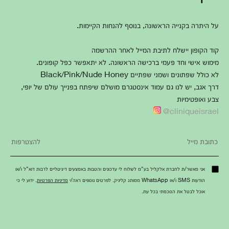
על היתרה בקנייה הראשונה, בנוסף להנחות הקיימות.
קוד הקופון יישלח לתיבת המייל לאחר ההרשמה
מימוש אישי וחד פעמי ברכישה הראשונה. לא יתאפשר כפל קופונים.
לא כולל שפתונים ושמני שפתיים Black/Pink/Nude Honey
דרך אגב, יש לנו גם עמוד אינסטגרם מושלם שיפתח בפנייך עולם של יופי,
צבע ואופטימיות
cliniqueisrael@
אני מאשר/ת לחברת אלקליל בע"מ לשלוח לי עדכונים והטבות באמצעים דיגיטליים לרבות דוא"ל ו/או
הודעות SMS ו/או WhatsApp ממותג קליניק. לפרטים נוספים ראה/י
מדיניות הפרטיות
. ידוע לי כי
אוכל לבטל את הסכמתי בכל עת.