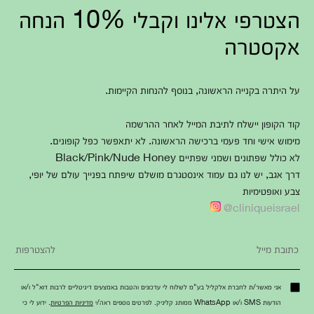
הצטרפי אלינו וקבלי 10% הנחה
אקסטרה
על היתרה בקנייה הראשונה, בנוסף להנחות הקיימות.
קוד הקופון יישלח לתיבת המייל לאחר ההרשמה
מימוש אישי וחד פעמי ברכישה הראשונה. לא יתאפשר כפל קופונים.
לא כולל שפתונים ושמני שפתיים Black/Pink/Nude Honey
דרך אגב, יש לנו גם עמוד אינסטגרם מושלם שיפתח בפנייך עולם של יופי,
צבע ואופטימיות
cliniqueisrael@
אני מאשר/ת לחברת אלקליל בע"מ לשלוח לי עדכונים והטבות באמצעים דיגיטליים לרבות דוא"ל ו/או
הודעות SMS ו/או WhatsApp ממותג קליניק. לפרטים נוספים ראה/י
מדיניות הפרטיות
. ידוע לי כי