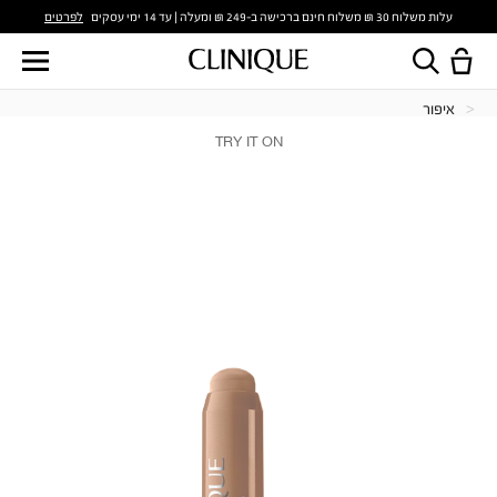
לפרטים
עלות משלוח 30 ₪ משלוח חינם ברכישה ב-249 ₪ ומעלה | עד 14 ימי עסקים
איפור
TRY IT ON