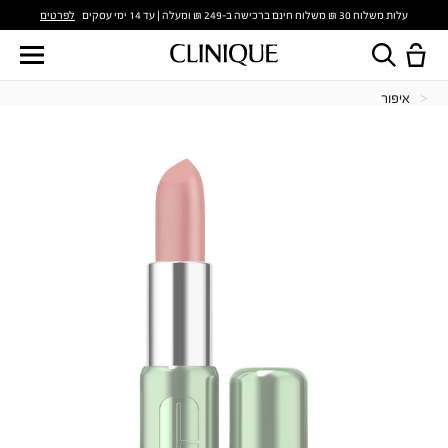
לפרטים
עלות משלוח 30 ₪ משלוח חינם ברכישה ב-249 ₪ ומעלה | עד 14 ימי עסקים
איפור