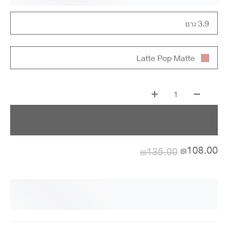
3.9 גרם
Latte Pop Matte
1
₪108.00
₪135.00