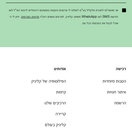
אני מאשר/ת לחברת אלקליל בע"מ לשלוח לי עדכונים והטבות באמצעים דיגיטליים לרבות דוא"ל ו/או
הודעות SMS ו/או WhatsApp ממותג קליניק. לפרטים נוספים ראה/י
מדיניות הפרטיות
. ידוע לי כי
אוכל לבטל את הסכמתי בכל עת.
רכישה
אודותינו
הטבות מיוחדות
הפילוסופיה של קליניק
איתור חנויות
קיימות
הרשמה
הרכיבים שלנו
קריירה
קליניק בעולם