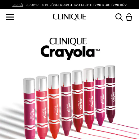
לפרטים
עלות משלוח 30 ₪ משלוח חינם ברכישה ב-249 ₪ ומעלה | עד 14 ימי עסקים