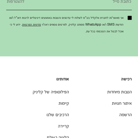
אני מאשר/ת לחברת אלקליל בע"מ לשלוח לי עדכונים והטבות באמצעים דיגיטליים לרבות דוא"ל ו/או
הודעות SMS ו/או WhatsApp ממותג קליניק. לפרטים נוספים ראה/י
מדיניות הפרטיות
. ידוע לי כי
אוכל לבטל את הסכמתי בכל עת.
רכישה
אודותינו
הטבות מיוחדות
הפילוסופיה של קליניק
איתור חנויות
קיימות
הרשמה
הרכיבים שלנו
קריירה
קליניק בעולם