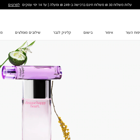
לפרטים
עלות משלוח 30 ₪ משלוח חינם ברכישה ב-249 ₪ ומעלה | עד 14 ימי עסקים
פוח העור
איפור
בישום
קליניק לגבר
שילובים מומלצים
מת