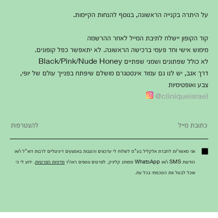
על היתרה בקנייה הראשונה, בנוסף להנחות הקיימות.
קוד הקופון יישלח לתיבת המייל לאחר ההרשמה
מימוש אישי וחד פעמי ברכישה הראשונה. לא יתאפשר כפל קופונים.
לא כולל שפתונים ושמני שפתיים Black/Pink/Nude Honey
דרך אגב, יש לנו גם עמוד אינסטגרם מושלם שיפתח בפנייך עולם של יופי,
צבע ואופטימיות
cliniqueisrael@
אני מאשר/ת לחברת אלקליל בע"מ לשלוח לי עדכונים והטבות באמצעים דיגיטליים לרבות דוא"ל ו/או
הודעות SMS ו/או WhatsApp ממותג קליניק. לפרטים נוספים ראה/י
מדיניות הפרטיות
. ידוע לי כי
אוכל לבטל את הסכמתי בכל עת.