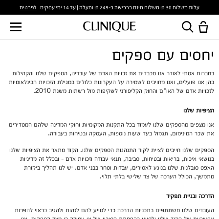
לפרטים
עלות משלוח 30 ₪ משלוח חינם ברכישה ב-249 ₪ ומעלה | עד 14 ימי עסקים
יחסים עם ספקים
בחברות אסתי לאודר אנו מכבדים את זכויות האדם של עובדינו, הספקים שלנו והקהילות
בהן אנו פועלים, ואנו מחויבים לשמירה על העקרונות כלולים במגילת הזכויות הבינלאומיות
לזכויות אדם של האו"ם והחוק הקליפורני לשקיפות מול רשתות משנת 2010.
הציפיות שלנו
אנו מצפים מהספקים שלנו לעמוד בכל התקנות המקומיות וחוקי המדינה שלהם המסדירים
את שכר המינימום, תגמול בעד שעות נוספות, העסקה ובטיחות בעבודה.
הספקים שלנו חייבים לציית לקוד התנהגות הספקים שלנו. הקוד מתאר את הציפיות שלנו
בנושאי איכות, בריאות ובטיחות, סביבה, תנאי עבודה וזכויות אדם - ובכלל זה מדיניות
האפס סובלנות שלנו בנוגע לאסירים, עבדות וסחר בבני אדם. יש לנו תהליך ביקורת
מתמשך, הכולל הערכה של צד שלישי בלתי תלוי.
הדרכה ובניית תפקיד
העובדים שלנו משתתפים בתכניות הדרכה כדי לסייע להם לזהות ולהגיב כראוי להפרות
אפשריות של הקוד שלנו ולסייע בהפחתת הסיכון של אי עמידה בו מצד הספקים. אנו