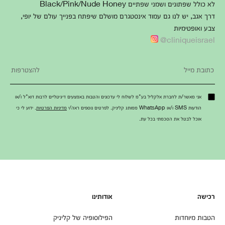
לא כולל שפתונים ושמני שפתיים Black/Pink/Nude Honey
דרך אגב, יש לנו גם עמוד אינסטגרם מושלם שיפתח בפנייך עולם של יופי,
צבע ואופטימיות
cliniqueisrael@
אני מאשר/ת לחברת אלקליל בע"מ לשלוח לי עדכונים והטבות באמצעים דיגיטליים לרבות דוא"ל ו/או
הודעות SMS ו/או WhatsApp ממותג קליניק. לפרטים נוספים ראה/י
מדיניות הפרטיות
. ידוע לי כי
אוכל לבטל את הסכמתי בכל עת.
רכישה
אודותינו
הטבות מיוחדות
הפילוסופיה של קליניק