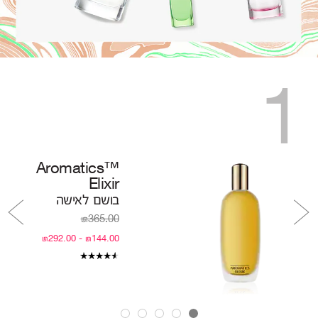
2
1
™Aromatics
Elixir
בושם לאישה
₪365.00
₪144.00 - ₪292.00