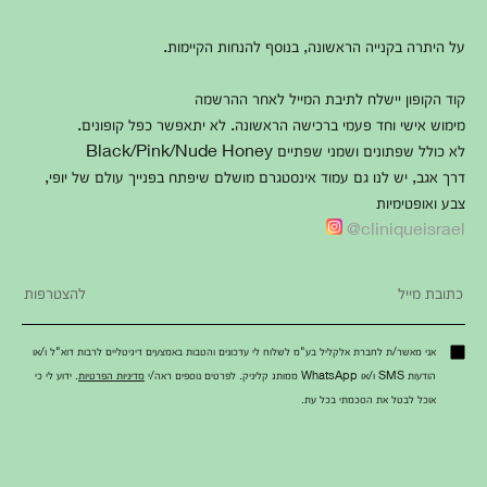
על היתרה בקנייה הראשונה, בנוסף להנחות הקיימות.
קוד הקופון יישלח לתיבת המייל לאחר ההרשמה
מימוש אישי וחד פעמי ברכישה הראשונה. לא יתאפשר כפל קופונים.
לא כולל שפתונים ושמני שפתיים Black/Pink/Nude Honey
דרך אגב, יש לנו גם עמוד אינסטגרם מושלם שיפתח בפנייך עולם של יופי,
צבע ואופטימיות
cliniqueisrael@
אני מאשר/ת לחברת אלקליל בע"מ לשלוח לי עדכונים והטבות באמצעים דיגיטליים לרבות דוא"ל ו/או
הודעות SMS ו/או WhatsApp ממותג קליניק. לפרטים נוספים ראה/י
מדיניות הפרטיות
. ידוע לי כי
אוכל לבטל את הסכמתי בכל עת.