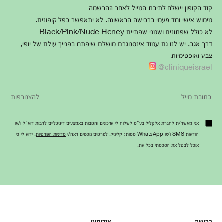
קוד הקופון יישלח לתיבת המייל לאחר ההרשמה
מימוש אישי וחד פעמי ברכישה הראשונה. לא יתאפשר כפל קופונים.
לא כולל שפתונים ושמני שפתיים Black/Pink/Nude Honey
דרך אגב, יש לנו גם עמוד אינסטגרם מושלם שיפתח בפנייך עולם של יופי,
צבע ואופטימיות
cliniqueisrael@
אני מאשר/ת לחברת אלקליל בע"מ לשלוח לי עדכונים והטבות באמצעים דיגיטליים לרבות דוא"ל ו/או
הודעות SMS ו/או WhatsApp ממותג קליניק. לפרטים נוספים ראה/י
מדיניות הפרטיות
. ידוע לי כי
אוכל לבטל את הסכמתי בכל עת.
רכישה
אודותינו