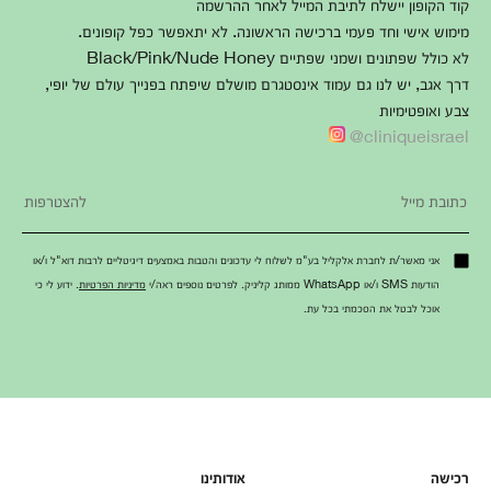
קוד הקופון יישלח לתיבת המייל לאחר ההרשמה
מימוש אישי וחד פעמי ברכישה הראשונה. לא יתאפשר כפל קופונים.
לא כולל שפתונים ושמני שפתיים Black/Pink/Nude Honey
דרך אגב, יש לנו גם עמוד אינסטגרם מושלם שיפתח בפנייך עולם של יופי,
צבע ואופטימיות
cliniqueisrael@
אני מאשר/ת לחברת אלקליל בע"מ לשלוח לי עדכונים והטבות באמצעים דיגיטליים לרבות דוא"ל ו/או
הודעות SMS ו/או WhatsApp ממותג קליניק. לפרטים נוספים ראה/י
מדיניות הפרטיות
. ידוע לי כי
אוכל לבטל את הסכמתי בכל עת.
רכישה
אודותינו