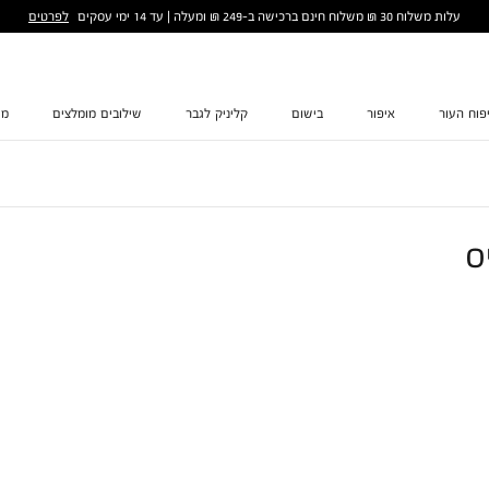
לפרטים
עלות משלוח 30 ₪ משלוח חינם ברכישה ב-249 ₪ ומעלה | עד 14 ימי עסקים
פוח העור
איפור
בישום
קליניק לגבר
שילובים מומלצים
מת
ס