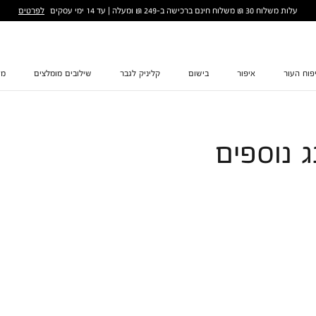
לפרטים
עלות משלוח 30 ₪ משלוח חינם ברכישה ב-249 ₪ ומעלה | עד 14 ימי עסקים
פוח העור
איפור
בישום
קליניק לגבר
שילובים מומלצים
מת
ג נוספים