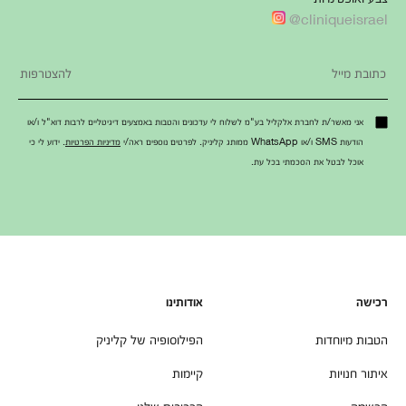
cliniqueisrael@
אני מאשר/ת לחברת אלקליל בע"מ לשלוח לי עדכונים והטבות באמצעים דיגיטליים לרבות דוא"ל ו/או
הודעות SMS ו/או WhatsApp ממותג קליניק. לפרטים נוספים ראה/י
מדיניות הפרטיות
. ידוע לי כי
אוכל לבטל את הסכמתי בכל עת.
רכישה
אודותינו
הטבות מיוחדות
הפילוסופיה של קליניק
איתור חנויות
קיימות
הרשמה
הרכיבים שלנו