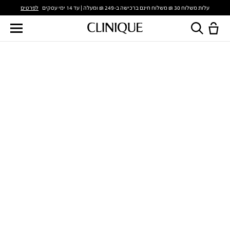
לפרטים
עלות משלוח 30 ₪ משלוח חינם ברכישה ב-249 ₪ ומעלה | עד 14 ימי עסקים