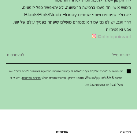
מימוש אישי וחד פעמי ברכישה הראשונה. לא יתאפשר כפל קופונים.
לא כולל שפתונים ושמני שפתיים Black/Pink/Nude Honey
דרך אגב, יש לנו גם עמוד אינסטגרם מושלם שיפתח בפנייך עולם של יופי,
צבע ואופטימיות
cliniqueisrael@
אני מאשר/ת לחברת אלקליל בע"מ לשלוח לי עדכונים והטבות באמצעים דיגיטליים לרבות דוא"ל ו/או
הודעות SMS ו/או WhatsApp ממותג קליניק. לפרטים נוספים ראה/י
מדיניות הפרטיות
. ידוע לי כי
אוכל לבטל את הסכמתי בכל עת.
רכישה
אודותינו