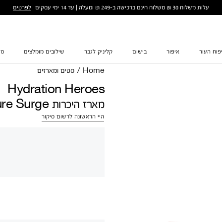
לפרטים
עלות משלוח 30 ₪ משלוח חינם ברכישה ב-249 ₪ ומעלה | עד 14 ימי עסקים
פוח העור
איפור
בישום
קליניק לגבר
שילובים מומלצים
מת
Home
/
סטים ומארזים
Hydration Heroes
מארז היכרות Moisture Surge
היי הראשונה לרשום סיקור