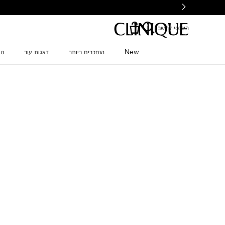
Ski
t
mai
היכנסי לחשבון
conten
New
הנמכרים ביותר
דאגות עור
טי