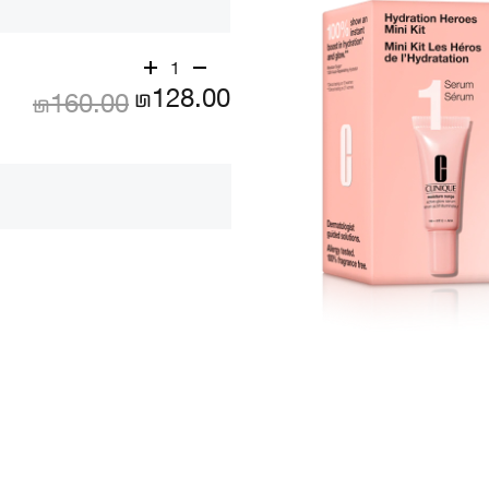
1
₪128.00
₪160.00