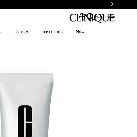
Ski
t
mai
היכנסי לחשבון
conten
New
הנמכרים ביותר
דאגות עור
טי