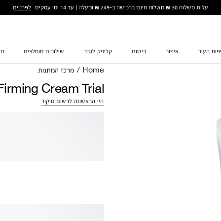
לפרטים
עלות משלוח 30 ₪ משלוח חינם ברכישה ב-249 ₪ ומעלה | עד 14 ימי עסקים
פוח העור
איפור
בישום
קליניק לגבר
שילובים מומלצים
מת
Home
/
מרכז המתנות
Firming Cream Trial
היי הראשונה לרשום סיקור