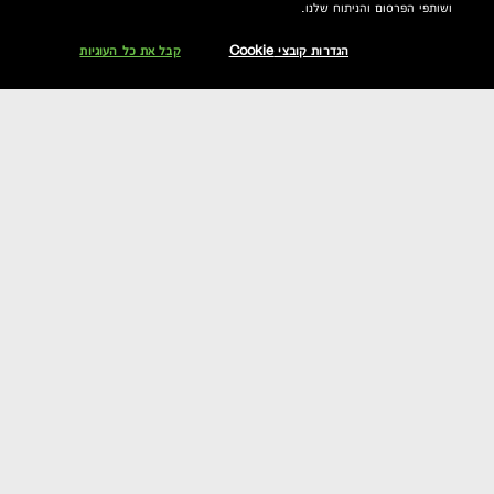
ושותפי הפרסום והניתוח שלנו.
הגדרות קובצי Cookie
קבל את כל העוגיות
דירוג וחוות דעת
שאלות תשובות
הצטרפי אלינו וקבלי 10% הנחה
אקסטרה