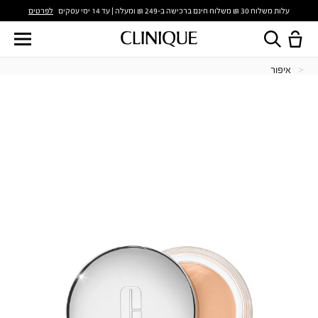
לפרטים
עלות משלוח 30 ₪ משלוח חינם ברכישה ב-249 ₪ ומעלה | עד 14 ימי עסקים
איפור