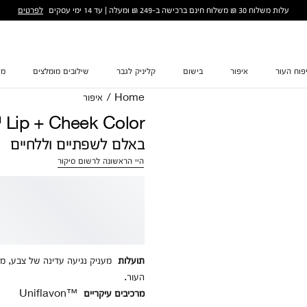
לפרטים
עלות משלוח 30 ₪ משלוח חינם ברכישה ב-249 ₪ ומעלה | עד 14 ימי עסקים
פוח העור
איפור
בישום
קליניק לגבר
שילובים מומלצים
מת
Home
/
איפור
 Lip + Cheek Color
באלם לשפתיים וללחיים
היי הראשונה לרשום סיקור
תועלות
מעניק נגיעה עדינה של צבע, מסי
העור.
מרכיבים עיקריים
Uniflavon™‎