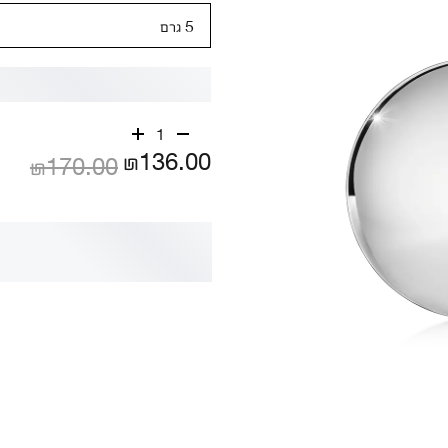
5 גרם
1
₪136.00
₪170.00