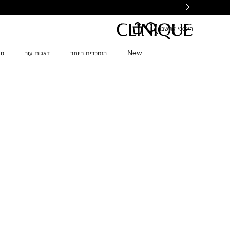
Ski
t
mai
היכנסי לחשבון
conten
New
הנמכרים ביותר
דאגות עור
טי