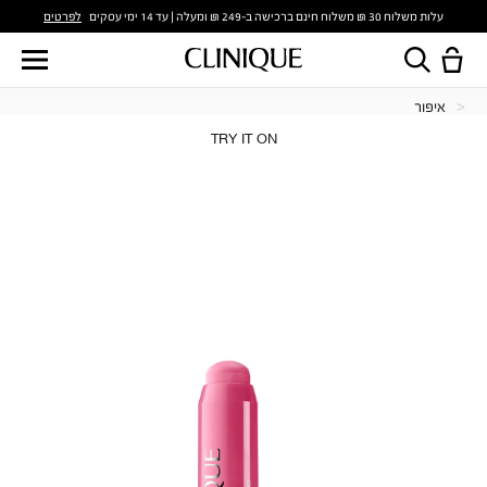
לפרטים
עלות משלוח 30 ₪ משלוח חינם ברכישה ב-249 ₪ ומעלה | עד 14 ימי עסקים
איפור
TRY IT ON