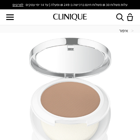
לפרטים
עלות משלוח 30 ₪ משלוח חינם ברכישה ב-249 ₪ ומעלה | עד 14 ימי עסקים
איפור