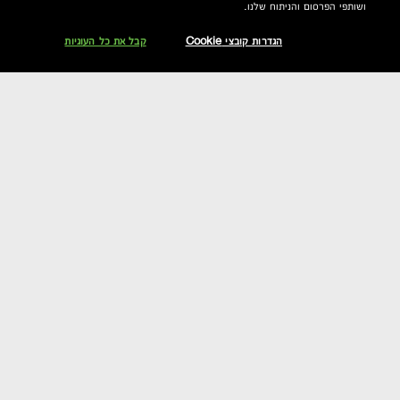
ושותפי הפרסום והניתוח שלנו.
הגדרות קובצי Cookie
קבל את כל העוגיות
דירוג וחוות דעת
שאלות תשובות
הצטרפי אלינו וקבלי 10% הנחה
אקסטרה