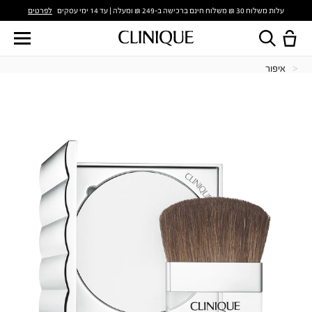
לפרטים
עלות משלוח 30 ₪ משלוח חינם ברכישה ב-249 ₪ ומעלה | עד 14 ימי עסקים
איפור