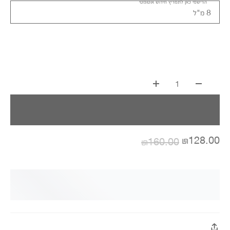
הרישמי כאן לתמריץ חידוש אוטומטי
8 מ"ל
1
₪128.00
₪160.00