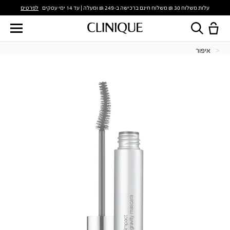
לפרטים
עלות משלוח 30 ₪ משלוח חינם ברכישה ב-249 ₪ ומעלה | עד 14 ימי עסקים
איפור