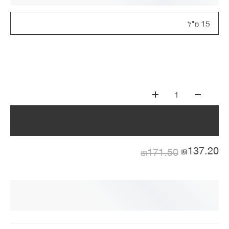
15 מ"ל
1
₪137.20
₪171.50