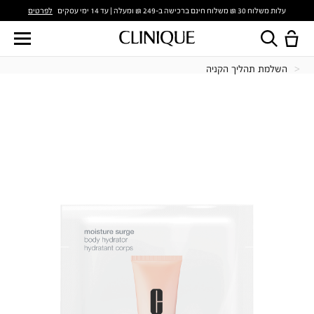
לפרטים
עלות משלוח 30 ₪ משלוח חינם ברכישה ב-249 ₪ ומעלה | עד 14 ימי עסקים
השלמת תהליך הקניה