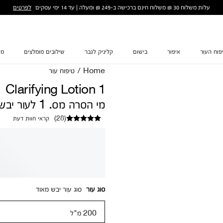
לפרטים
עלות משלוח 30 ₪ משלוח חינם ברכישה ב-249 ₪ ומעלה | עד 14 ימי עסקים
פוח העור
איפור
בישום
קליניק לגבר
שילובים מומלצים
מת
Home
/
טיפוח עור
Clarifying Lotion 1
מי הסרה מס. 1 לעור יבש עד יבש מאוד
(
28
)
קראי חוות דעת
סוג עור
סוג עור יבש מאוד
200 מ"ל