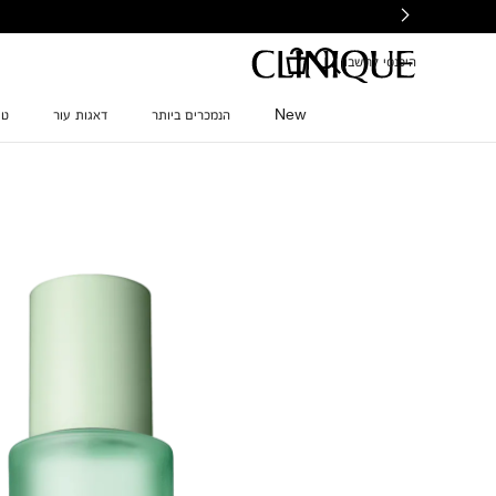
Ski
t
mai
היכנסי לחשבון
conten
New
הנמכרים ביותר
דאגות עור
טי