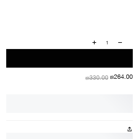
1
₪264.00
₪330.00