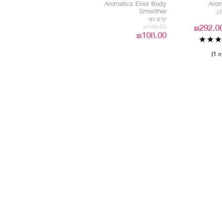
Aromatics Elixir Body
Arom
ן.
Smoother
קרם גוף
₪135.00
ק
₪108.00
 1
ק
ק