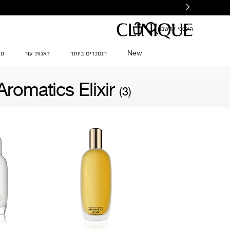
Ski
t
mai
היכנסי לחשבון
conten
New
הנמכרים ביותר
דאגות עור
טי
Aromatics Elixir
(3)
סינון לפי דאגת עור
סינון לפי משפחת צבע