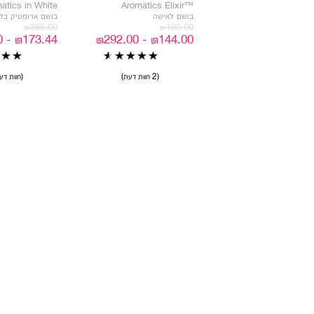
atics in White
™Aromatics Elixir
בושם לאישה
בושם ארומטיק בלב
₪365.00
₪180.00
₪173.44 - ₪292.00
₪144.00 - ₪292.00
2 חוות דעת
חוות דעת